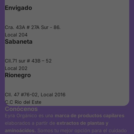
Envigado
Cra. 43A # 27A Sur - 86.
Local 204
Sabaneta
Cll.71 sur # 43B – 52
Local 202
Rionegro
Cll. 47 #76-02, Local 2016
C.C Rio del Este
Conócenos
Eyra Orgánico es una
marca de productos capilares
elaborados a partir de
extractos de plantas y
aminoácidos.
Somos tu mejor opción para el cuidado