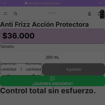
🚚 Envios a todo el pais
Total 
artícul
en el
carrit
Ir directamente a la información del producto
0
Anti Frizz Acción Protectora
$36.000
Tamaño
200 mL
Disminuir
Aumentar
cantidad
cantidad
Agotado
¿QUIERES ASESORÍA?
Control total sin esfuerzo.